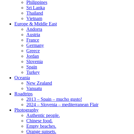
Philippines
Sri Lanka
Thailand
Vietnam
Europe & Middle East
Andorra
Austria
France
Germany
Greece
Jordan
Slovenia
Spain
Turkey
Oceania
New Zealand
Vanuatu
Roadtrips
2013 – Spain – mucho gusto!
2024 – Slovenia – mediterranean Flair
Photography
Authentic people.
Chinese food.
Empty beaches.
Orange sunsets.