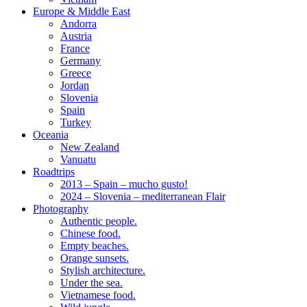
Europe & Middle East
Andorra
Austria
France
Germany
Greece
Jordan
Slovenia
Spain
Turkey
Oceania
New Zealand
Vanuatu
Roadtrips
2013 – Spain – mucho gusto!
2024 – Slovenia – mediterranean Flair
Photography
Authentic people.
Chinese food.
Empty beaches.
Orange sunsets.
Stylish architecture.
Under the sea.
Vietnamese food.