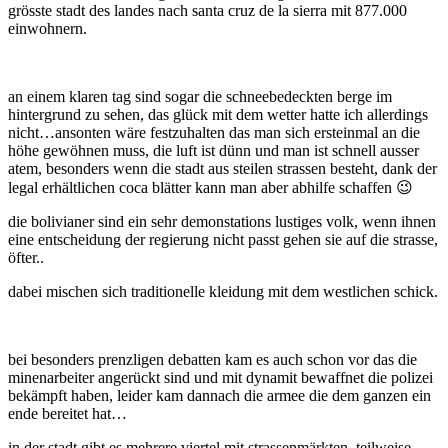
grösste stadt des landes nach santa cruz de la sierra mit 877.000
einwohnern.
an einem klaren tag sind sogar die schneebedeckten berge im
hintergrund zu sehen, das glück mit dem wetter hatte ich allerdings
nicht…ansonten wäre festzuhalten das man sich ersteinmal an die
höhe gewöhnen muss, die luft ist dünn und man ist schnell ausser
atem, besonders wenn die stadt aus steilen strassen besteht, dank der
legal erhältlichen coca blätter kann man aber abhilfe schaffen 😉
die bolivianer sind ein sehr demonstations lustiges volk, wenn ihnen
eine entscheidung der regierung nicht passt gehen sie auf die strasse,
öfter..
dabei mischen sich traditionelle kleidung mit dem westlichen schick.
bei besonders prenzligen debatten kam es auch schon vor das die
minenarbeiter angerückt sind und mit dynamit bewaffnet die polizei
bekämpft haben, leider kam dannach die armee die dem ganzen ein
ende bereitet hat…
in der stadt gibt es mehrere viertel mit strassenmärkten, teilweise