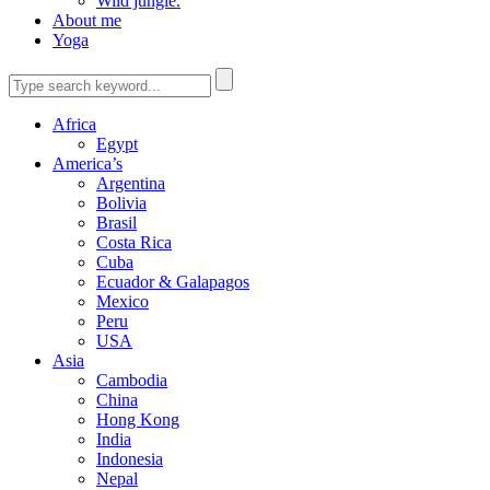
Wild jungle.
About me
Yoga
Africa
Egypt
America’s
Argentina
Bolivia
Brasil
Costa Rica
Cuba
Ecuador & Galapagos
Mexico
Peru
USA
Asia
Cambodia
China
Hong Kong
India
Indonesia
Nepal