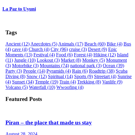
La Paz to Uyuni
Tags
Ancient
(12)
Anecdotes
(5)
Animals
(17)
Beach
(60)
Bike
(4)
Bus
(4)
cave
(4)
Church
(4)
City
(96)
cruise
(3)
Desert
(9)
Epic
Moments
(13)
Festival
(4)
Food
(6)
Forest
(4)
Hiking
(12)
Island
(11)
Jungle
(10)
Lookout
(3)
Market
(8)
Monkey
(5)
Monument
(3)
Motorbike
(3)
Mountains
(74)
national park
(3)
Ocean
(39)
Party
(3)
People
(14)
Pyramids
(4)
Rain
(6)
Roadtrip
(38)
Scuba
Diving
(8)
Snow
(12)
Spiritual
(14)
Sports
(9)
Streetart
(4)
Sunrise
(4)
Sunset
(34)
Temple
(19)
Train
(4)
Trekking
(8)
Vanlife
(9)
Volcano
(5)
Waterfall
(10)
Wwoofing
(4)
Featured Posts
Piran – the place that made us stay
August 28, 2024