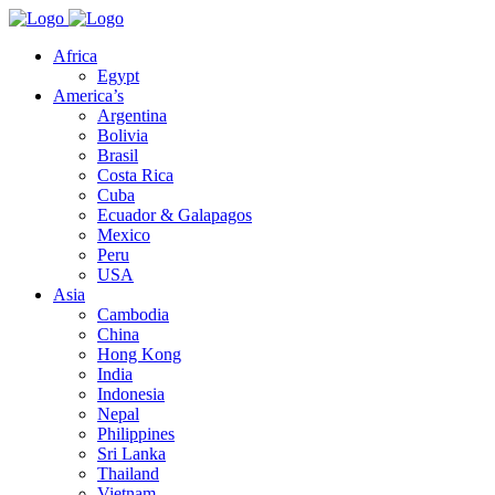
Africa
Egypt
America’s
Argentina
Bolivia
Brasil
Costa Rica
Cuba
Ecuador & Galapagos
Mexico
Peru
USA
Asia
Cambodia
China
Hong Kong
India
Indonesia
Nepal
Philippines
Sri Lanka
Thailand
Vietnam