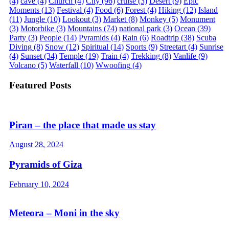
(4)
cave
(4)
Church
(4)
City
(96)
cruise
(3)
Desert
(9)
Epic
Moments
(13)
Festival
(4)
Food
(6)
Forest
(4)
Hiking
(12)
Island
(11)
Jungle
(10)
Lookout
(3)
Market
(8)
Monkey
(5)
Monument
(3)
Motorbike
(3)
Mountains
(74)
national park
(3)
Ocean
(39)
Party
(3)
People
(14)
Pyramids
(4)
Rain
(6)
Roadtrip
(38)
Scuba
Diving
(8)
Snow
(12)
Spiritual
(14)
Sports
(9)
Streetart
(4)
Sunrise
(4)
Sunset
(34)
Temple
(19)
Train
(4)
Trekking
(8)
Vanlife
(9)
Volcano
(5)
Waterfall
(10)
Wwoofing
(4)
Featured Posts
Piran – the place that made us stay
August 28, 2024
Pyramids of Giza
February 10, 2024
Meteora – Moni in the sky