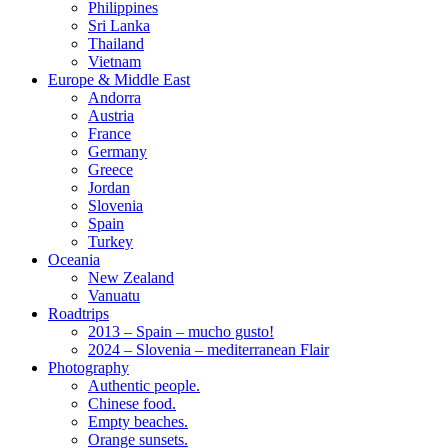
Philippines
Sri Lanka
Thailand
Vietnam
Europe & Middle East
Andorra
Austria
France
Germany
Greece
Jordan
Slovenia
Spain
Turkey
Oceania
New Zealand
Vanuatu
Roadtrips
2013 – Spain – mucho gusto!
2024 – Slovenia – mediterranean Flair
Photography
Authentic people.
Chinese food.
Empty beaches.
Orange sunsets.