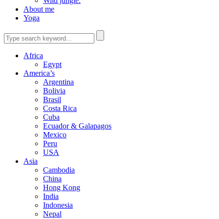
Wild jungle.
About me
Yoga
Africa
Egypt
America’s
Argentina
Bolivia
Brasil
Costa Rica
Cuba
Ecuador & Galapagos
Mexico
Peru
USA
Asia
Cambodia
China
Hong Kong
India
Indonesia
Nepal