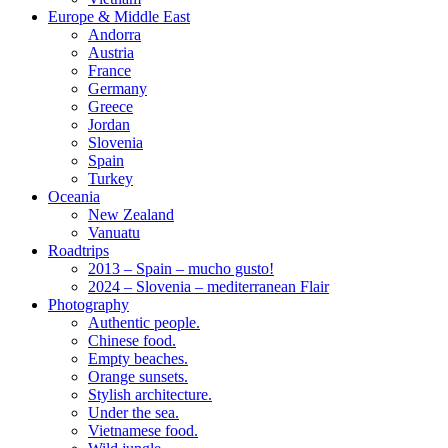
Europe & Middle East
Andorra
Austria
France
Germany
Greece
Jordan
Slovenia
Spain
Turkey
Oceania
New Zealand
Vanuatu
Roadtrips
2013 – Spain – mucho gusto!
2024 – Slovenia – mediterranean Flair
Photography
Authentic people.
Chinese food.
Empty beaches.
Orange sunsets.
Stylish architecture.
Under the sea.
Vietnamese food.