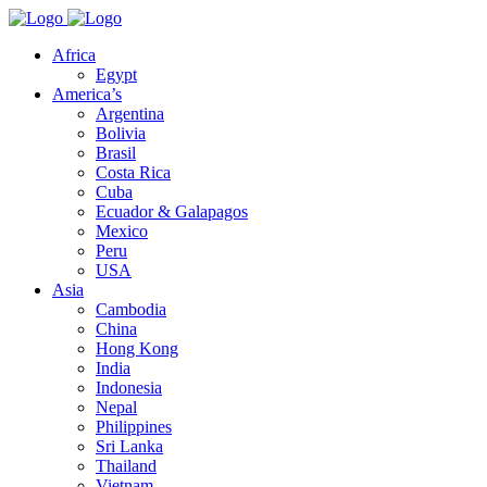
Africa
Egypt
America’s
Argentina
Bolivia
Brasil
Costa Rica
Cuba
Ecuador & Galapagos
Mexico
Peru
USA
Asia
Cambodia
China
Hong Kong
India
Indonesia
Nepal
Philippines
Sri Lanka
Thailand
Vietnam